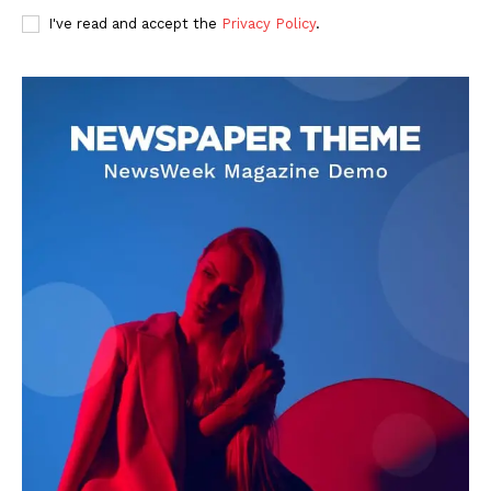
I've read and accept the
Privacy Policy
.
DOWNLOAD NOW
AIN NEWS 1
Contact Us
About Us
Privacy Policy
Terms of Use Agreement
Facebook
X
WhatsApp
Share