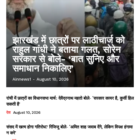
झारखंड में छात्रों पर लाठीचार्ज को
राहुल गांधी ने बताया गलत, सोरेन
सरकार से बोले- ‘बात सुनिए और
समाधान निकालिए’
Ainnews1
-
August 10, 2026
रांची में छात्रों का विधानसभा मार्च: देवेंद्रनाथ महतो बोले- ‘सरकार कायर है, कुर्सी हिल
सकती है’
देश
August 10, 2026
संसद में खत्म होगा गतिरोध? रिजिजू बोले- ‘अमित शाह जवाब देंगे, लेकिन विपक्ष हंगामा
न करे’