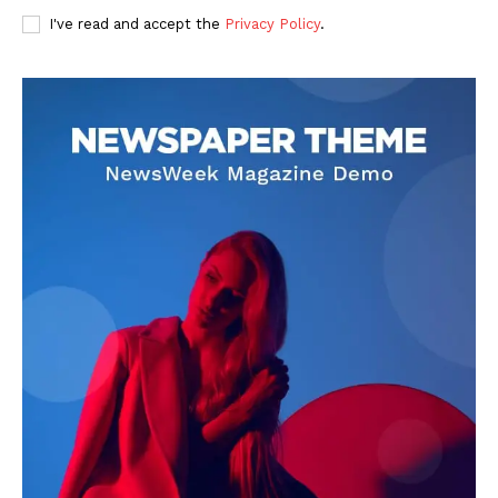
I've read and accept the
Privacy Policy
.
DOWNLOAD NOW
AIN NEWS 1
Contact Us
About Us
Privacy Policy
Terms of Use Agreement
Facebook
X
WhatsApp
Share