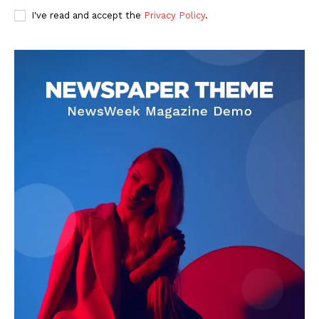
I've read and accept the
Privacy Policy
.
DOWNLOAD NOW
AIN NEWS 1
Contact Us
About Us
Privacy Policy
Terms of Use Agreement
Facebook
X
WhatsApp
Share