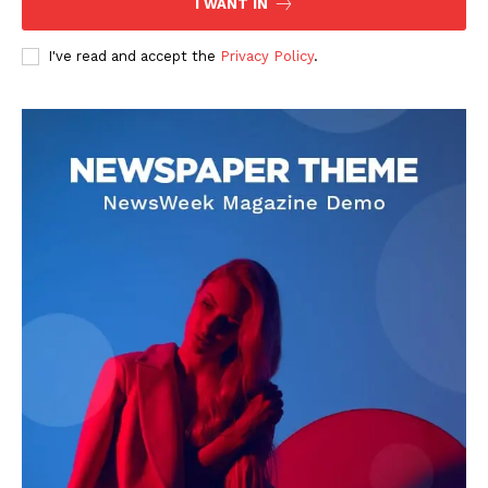
I WANT IN
I've read and accept the
Privacy Policy
.
DOWNLOAD NOW
AIN NEWS 1
Contact Us
About Us
Privacy Policy
Terms of Use Agreement
Facebook
X
WhatsApp
Share