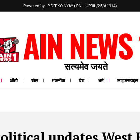
Powered by : PIDIT KO NYAY ( RNI - UPBIL/25/A1914)
AIN NEWS 
सत्यमेव जयते
ऑटो
खेल
तकनीक
देश
धर्म
लाइफस्टाइल
olitical updates West