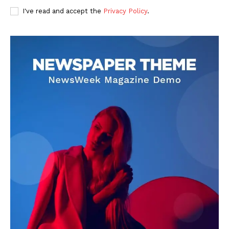
I've read and accept the
Privacy Policy
.
DOWNLOAD NOW
AIN NEWS 1
Contact Us
About Us
Privacy Policy
Terms of Use Agreement
Facebook
X
WhatsApp
Share