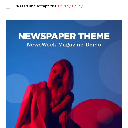
I've read and accept the
Privacy Policy
.
DOWNLOAD NOW
AIN NEWS 1
Contact Us
About Us
Privacy Policy
Terms of Use Agreement
Facebook
X
WhatsApp
Share