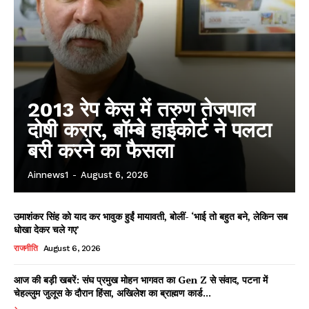
2013 रेप केस में तरुण तेजपाल
दोषी करार, बॉम्बे हाईकोर्ट ने पलटा
बरी करने का फैसला
Ainnews1
-
August 6, 2026
उमाशंकर सिंह को याद कर भावुक हुईं मायावती, बोलीं- ‘भाई तो बहुत बने, लेकिन सब
धोखा देकर चले गए’
राजनीति
August 6, 2026
आज की बड़ी खबरें: संघ प्रमुख मोहन भागवत का Gen Z से संवाद, पटना में
चेहल्लुम जुलूस के दौरान हिंसा, अखिलेश का ब्राह्मण कार्ड...