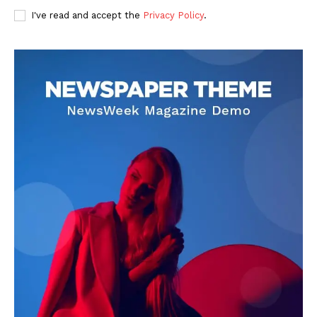
I've read and accept the
Privacy Policy
.
DOWNLOAD NOW
AIN NEWS 1
Contact Us
About Us
Privacy Policy
Terms of Use Agreement
Facebook
X
WhatsApp
Share