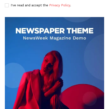
I've read and accept the
Privacy Policy
.
DOWNLOAD NOW
AIN NEWS 1
Contact Us
About Us
Privacy Policy
Terms of Use Agreement
Facebook
X
WhatsApp
Share