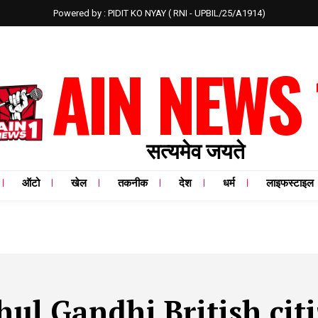
Powered by : PIDIT KO NYAY ( RNI - UPBIL/25/A1914)
AIN NEWS 
सत्यमेव जयते
ऑटो
खेल
तकनीक
देश
धर्म
लाइफस्टाइल
ul Gandhi British cit