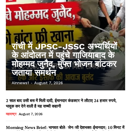
रांची में JPSC-JSSC अभ्यर्थियों
के आंदोलन में पहुंचे गाजियाबाद के
मोहम्मद जुनैद, मुफ्त भोजन बांटकर
जताया समर्थन
Ainnews1
-
August 7, 2026
2 साल बाद उसी बस में मिली दादी, ईमानदार कंडक्टर ने लौटाए 24 हजार रुपये,
भावुक कर देने वाली है यह सच्ची कहानी
महाराष्ट्र
August 7, 2026
Morning News Brief: भागवत बोले- जेन-जी देशभक्त-ईमानदार; 10 मिनट में