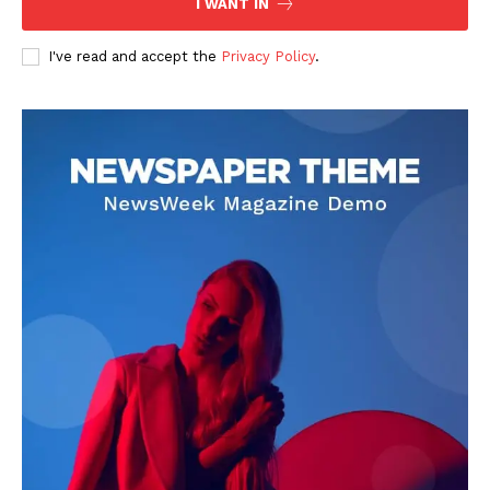
I WANT IN
I've read and accept the
Privacy Policy
.
DOWNLOAD NOW
AIN NEWS 1
Contact Us
About Us
Privacy Policy
Terms of Use Agreement