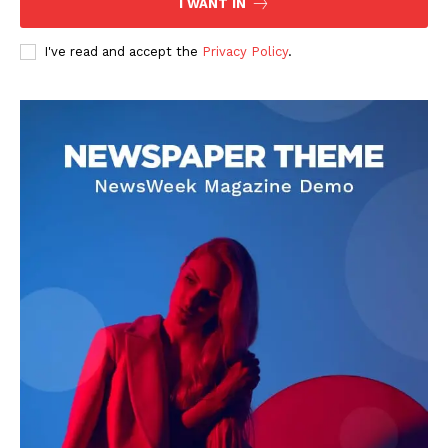
I WANT IN
I've read and accept the
Privacy Policy
.
DOWNLOAD NOW
AIN NEWS 1
Contact Us
About Us
Privacy Policy
Terms of Use Agreement
Facebook
X
WhatsApp
Share