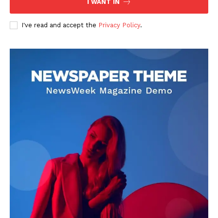
I WANT IN
I've read and accept the
Privacy Policy
.
DOWNLOAD NOW
AIN NEWS 1
Contact Us
About Us
Privacy Policy
Terms of Use Agreement
Facebook
X
WhatsApp
Share