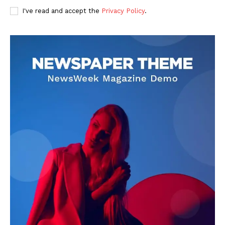
I've read and accept the
Privacy Policy
.
DOWNLOAD NOW
AIN NEWS 1
Contact Us
About Us
Privacy Policy
Terms of Use Agreement
Facebook
X
WhatsApp
Share