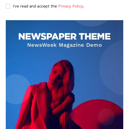
I've read and accept the
Privacy Policy
.
DOWNLOAD NOW
AIN NEWS 1
Contact Us
About Us
Privacy Policy
Terms of Use Agreement
Facebook
X
WhatsApp
Share