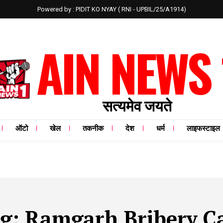
Powered by : PIDIT KO NYAY ( RNI - UPBIL/25/A1914)
AIN NEWS 
सत्यमेव जयते
ऑटो
खेल
तकनीक
देश
धर्म
लाइफस्टाइल
g:
Ramgarh Bribery C