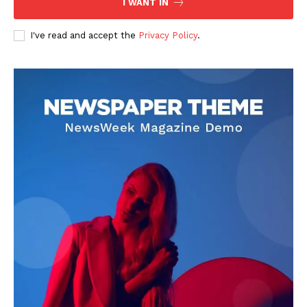
I WANT IN
I've read and accept the
Privacy Policy
.
DOWNLOAD NOW
AIN NEWS 1
Contact Us
About Us
Privacy Policy
Terms of Use Agreement
Facebook
X
WhatsApp
Share