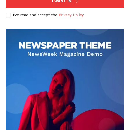
I WANT IN
I've read and accept the
Privacy Policy
.
DOWNLOAD NOW
AIN NEWS 1
Contact Us
About Us
Privacy Policy
Terms of Use Agreement
Facebook
X
WhatsApp
Share