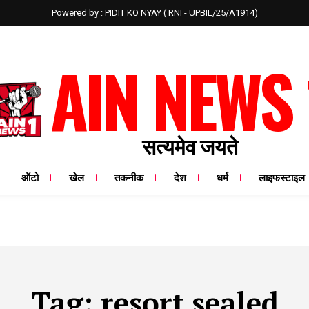
Powered by : PIDIT KO NYAY ( RNI - UPBIL/25/A1914)
AIN NEWS 
सत्यमेव जयते
ऑटो
खेल
तकनीक
देश
धर्म
लाइफस्टाइल
Tag:
resort sealed