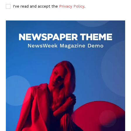
I've read and accept the
Privacy Policy
.
DOWNLOAD NOW
AIN NEWS 1
Contact Us
About Us
Privacy Policy
Terms of Use Agreement
Facebook
X
WhatsApp
Share