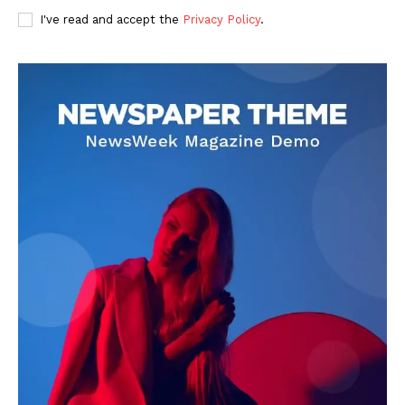
I've read and accept the
Privacy Policy
.
DOWNLOAD NOW
AIN NEWS 1
Contact Us
About Us
Privacy Policy
Terms of Use Agreement
Facebook
X
WhatsApp
Share