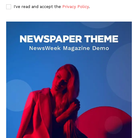
I've read and accept the
Privacy Policy
.
DOWNLOAD NOW
AIN NEWS 1
Contact Us
About Us
Privacy Policy
Terms of Use Agreement
Facebook
X
WhatsApp
Share