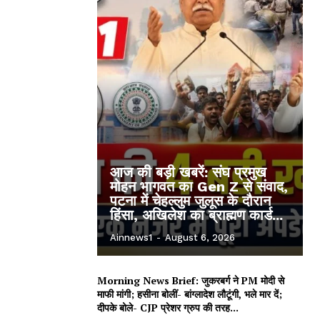
आज की बड़ी खबरें: संघ प्रमुख
मोहन भागवत का Gen Z से संवाद,
पटना में चेहल्लुम जुलूस के दौरान
हिंसा, अखिलेश का ब्राह्मण कार्ड...
Ainnews1
-
August 6, 2026
Morning News Brief: जुकरबर्ग ने PM मोदी से
माफी मांगी; हसीना बोलीं- बांग्लादेश लौटूंगी, भले मार दें;
दीपके बोले- CJP प्रेशर ग्रुप की तरह...