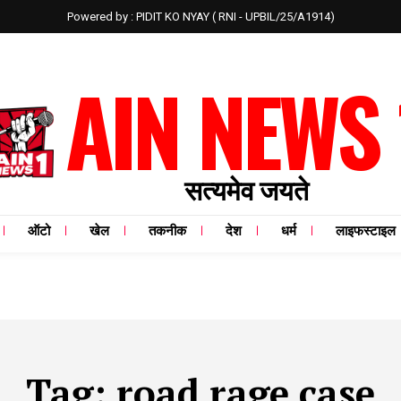
Powered by : PIDIT KO NYAY ( RNI - UPBIL/25/A1914)
AIN NEWS 
सत्यमेव जयते
ऑटो
खेल
तकनीक
देश
धर्म
लाइफस्टाइल
Tag:
road rage case