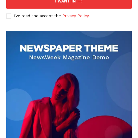
I WANT IN
I've read and accept the
Privacy Policy
.
DOWNLOAD NOW
AIN NEWS 1
Contact Us
About Us
Privacy Policy
Terms of Use Agreement
Facebook
X
WhatsApp
Share