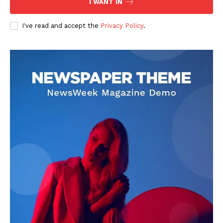
I WANT IN
I've read and accept the
Privacy Policy
.
DOWNLOAD NOW
AIN NEWS 1
Contact Us
About Us
Privacy Policy
Terms of Use Agreement
Facebook
X
WhatsApp
Share