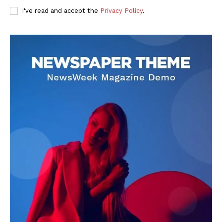
I've read and accept the
Privacy Policy
.
DOWNLOAD NOW
AIN NEWS 1
Contact Us
About Us
Privacy Policy
Terms of Use Agreement
Facebook
X
WhatsApp
Share