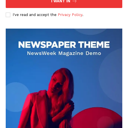
I WANT IN
I've read and accept the
Privacy Policy
.
DOWNLOAD NOW
AIN NEWS 1
Contact Us
About Us
Privacy Policy
Terms of Use Agreement
Facebook
X
WhatsApp
Share