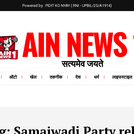
Powered by : PIDIT KO NYAY ( RNI - UPBIL/25/A1914)
AIN NEWS 
सत्यमेव जयते
ऑटो
खेल
तकनीक
देश
धर्म
लाइफस्टाइल
g:
Samajwadi Party rel