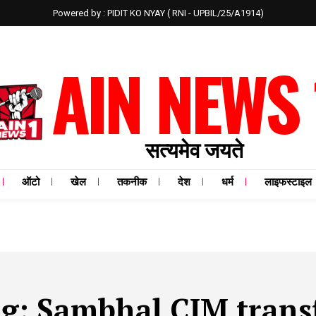
Powered by : PIDIT KO NYAY ( RNI - UPBIL/25/A1914)
AIN NEWS 
सत्यमेव जयते
ऑटो
खेल
तकनीक
देश
धर्म
लाइफस्टाइल
ag:
Sambhal CJM trans