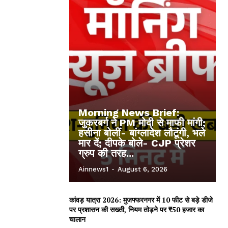
Morning News Brief:
जुकरबर्ग ने PM मोदी से माफी मांगी;
हसीना बोलीं- बांग्लादेश लौटूंगी, भले
मार दें; दीपके बोले- CJP प्रेशर
ग्रुप की तरह...
Ainnews1
-
August 6, 2026
कांवड़ यात्रा 2026: मुजफ्फरनगर में 10 फीट से बड़े डीजे
पर प्रशासन की सख्ती, नियम तोड़ने पर ₹50 हजार का
चालान