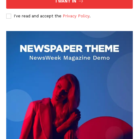
I WANT IN
I've read and accept the
Privacy Policy
.
DOWNLOAD NOW
AIN NEWS 1
Contact Us
About Us
Privacy Policy
Terms of Use Agreement
Facebook
X
WhatsApp
Share