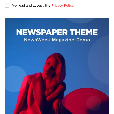
I've read and accept the
Privacy Policy
.
DOWNLOAD NOW
AIN NEWS 1
Contact Us
About Us
Privacy Policy
Terms of Use Agreement
Facebook
X
WhatsApp
Share