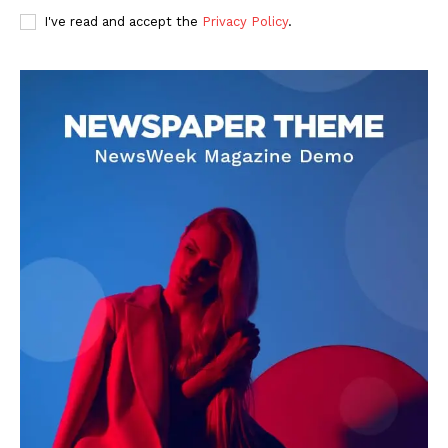
I've read and accept the
Privacy Policy
.
DOWNLOAD NOW
AIN NEWS 1
Contact Us
About Us
Privacy Policy
Terms of Use Agreement
Facebook
X
WhatsApp
Share