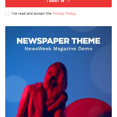
I WANT IN
I've read and accept the
Privacy Policy
.
DOWNLOAD NOW
AIN NEWS 1
Contact Us
About Us
Privacy Policy
Terms of Use Agreement
Facebook
X
WhatsApp
Share