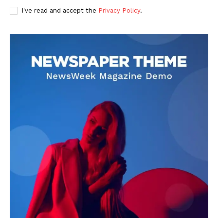
I've read and accept the
Privacy Policy
.
DOWNLOAD NOW
AIN NEWS 1
Contact Us
About Us
Privacy Policy
Terms of Use Agreement
Facebook
X
WhatsApp
Share