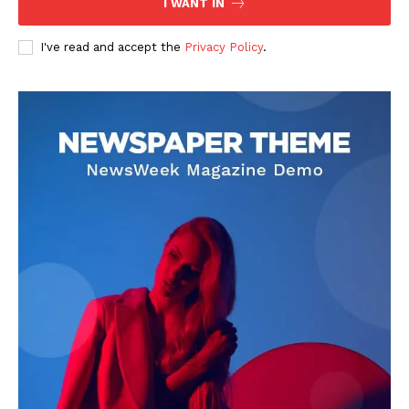
I WANT IN
I've read and accept the
Privacy Policy
.
DOWNLOAD NOW
AIN NEWS 1
Contact Us
About Us
Privacy Policy
Terms of Use Agreement
Facebook
X
WhatsApp
Share