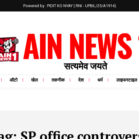
Powered by : PIDIT KO NYAY ( RNI - UPBIL/25/A1914)
AIN NEWS 
सत्यमेव जयते
ऑटो
खेल
तकनीक
देश
धर्म
लाइफस्टाइल
ag:
SP office controver