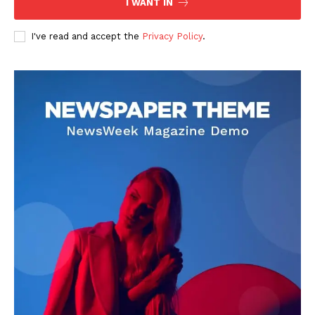
I WANT IN
I've read and accept the
Privacy Policy
.
DOWNLOAD NOW
AIN NEWS 1
Contact Us
About Us
Privacy Policy
Terms of Use Agreement
Facebook
X
WhatsApp
Share