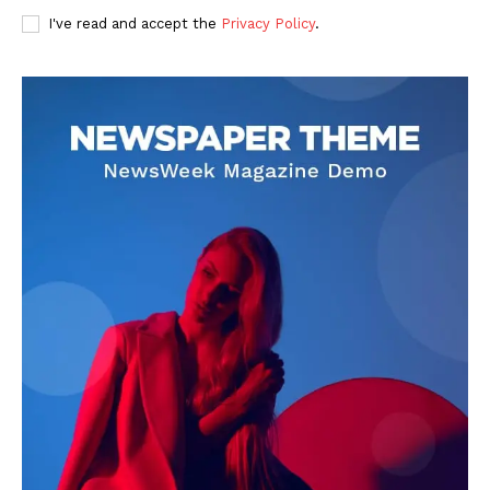
I've read and accept the
Privacy Policy
.
DOWNLOAD NOW
AIN NEWS 1
Contact Us
About Us
Privacy Policy
Terms of Use Agreement
Facebook
X
WhatsApp
Share