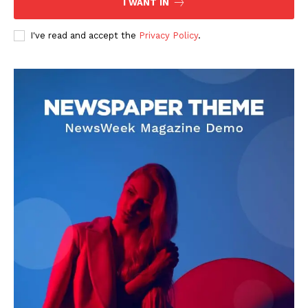
I WANT IN
I've read and accept the
Privacy Policy
.
DOWNLOAD NOW
AIN NEWS 1
Contact Us
About Us
Privacy Policy
Terms of Use Agreement
Facebook
X
WhatsApp
Share