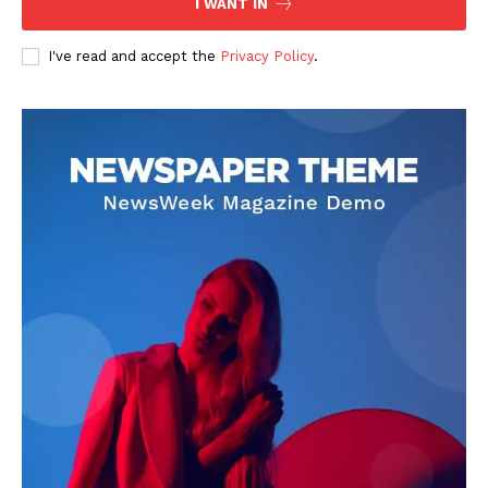
I WANT IN
I've read and accept the
Privacy Policy
.
DOWNLOAD NOW
AIN NEWS 1
Contact Us
About Us
Privacy Policy
Terms of Use Agreement
Facebook
X
WhatsApp
Share