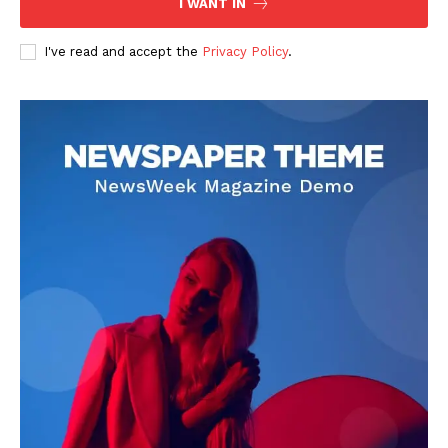
I WANT IN
I've read and accept the
Privacy Policy
.
DOWNLOAD NOW
AIN NEWS 1
Contact Us
About Us
Privacy Policy
Terms of Use Agreement
Facebook
X
WhatsApp
Share