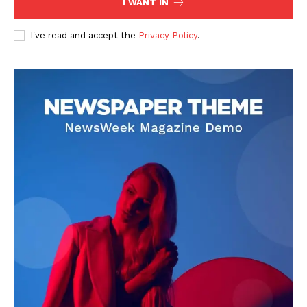
I WANT IN
I've read and accept the
Privacy Policy
.
DOWNLOAD NOW
AIN NEWS 1
Contact Us
About Us
Privacy Policy
Terms of Use Agreement
Facebook
X
WhatsApp
Share