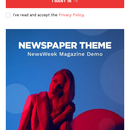
I WANT IN
I've read and accept the
Privacy Policy
.
DOWNLOAD NOW
AIN NEWS 1
Contact Us
About Us
Privacy Policy
Terms of Use Agreement
Facebook
X
WhatsApp
Share