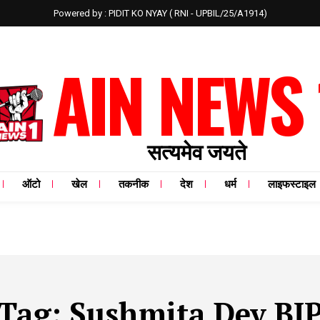
Powered by : PIDIT KO NYAY ( RNI - UPBIL/25/A1914)
AIN NEWS 
सत्यमेव जयते
ऑटो
खेल
तकनीक
देश
धर्म
लाइफस्टाइल
Tag:
Sushmita Dev BJ