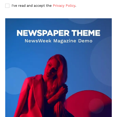
I've read and accept the
Privacy Policy
.
DOWNLOAD NOW
AIN NEWS 1
Contact Us
About Us
Privacy Policy
Terms of Use Agreement
Facebook
X
WhatsApp
Share