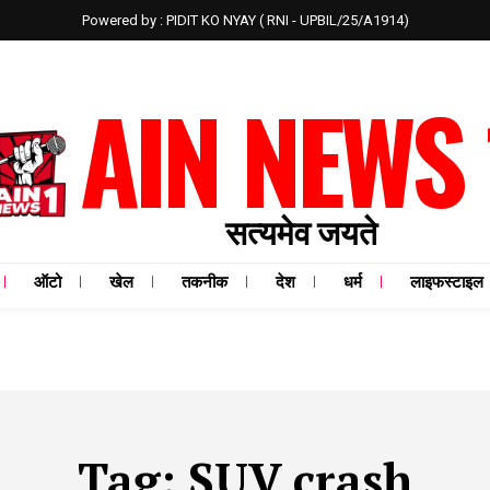
Powered by : PIDIT KO NYAY ( RNI - UPBIL/25/A1914)
AIN NEWS 
सत्यमेव जयते
ऑटो
खेल
तकनीक
देश
धर्म
लाइफस्टाइल
Tag:
SUV crash