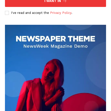
I WANT IN
I've read and accept the
Privacy Policy
.
DOWNLOAD NOW
AIN NEWS 1
Contact Us
About Us
Privacy Policy
Terms of Use Agreement