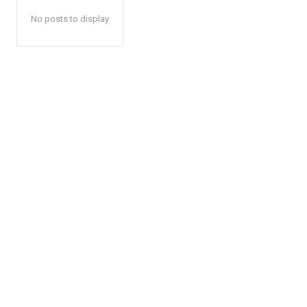
No posts to display
Facebook
X
Whats
Sha