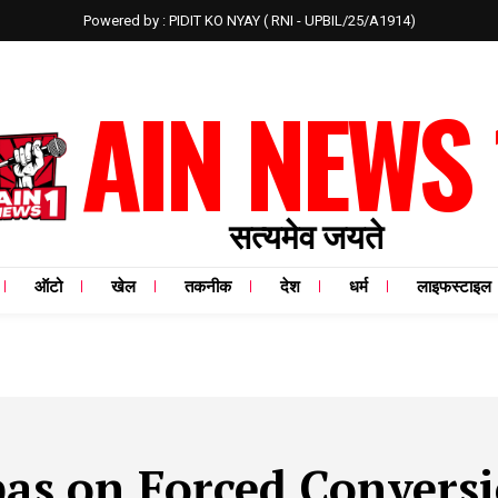
Powered by : PIDIT KO NYAY ( RNI - UPBIL/25/A1914)
AIN NEWS 
सत्यमेव जयते
ऑटो
खेल
तकनीक
देश
धर्म
लाइफस्टाइल
bas on Forced Convers