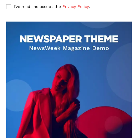
I've read and accept the
Privacy Policy
.
DOWNLOAD NOW
AIN NEWS 1
Contact Us
About Us
Privacy Policy
Terms of Use Agreement
Facebook
X
WhatsApp
Share