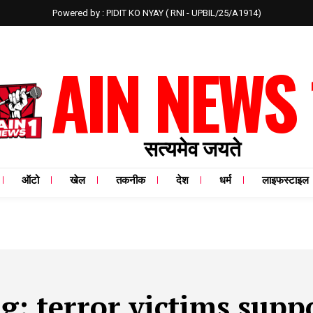
Powered by : PIDIT KO NYAY ( RNI - UPBIL/25/A1914)
AIN NEWS 
सत्यमेव जयते
ऑटो
खेल
तकनीक
देश
धर्म
लाइफस्टाइल
ag:
terror victims supp